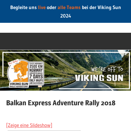
Begleite uns
live
oder
alle Teams
bei der Viking Sun
2024
Zum
LeipzigerOnTo
Inhalt
springen
Balkan Express Adventure Rally 2018
[Zeige eine Slideshow]