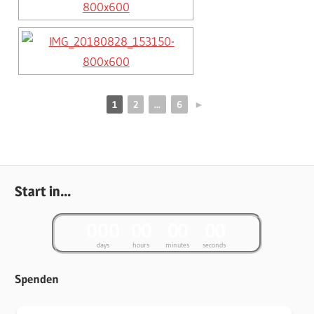
1
2
...
6
►
Start in...
0
0
0
0
0
0
0
0
0
days
hours
minutes
seconds
Spenden