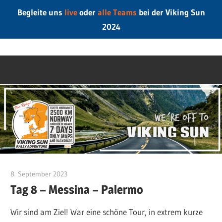
Begleite uns
live
oder
alle Teams
bei der Viking Sun
2024
Zum
LeipzigerOnTo
Inhalt
springen
8. September 2023
strauchps
Tag 8 – Messina – Palermo
Wir sind am Ziel! War eine schöne Tour, in extrem kurze