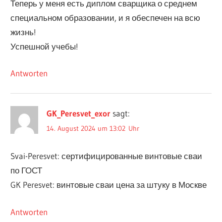
Теперь у меня есть диплом сварщика о среднем
специальном образовании, и я обеспечен на всю
жизнь!
Успешной учебы!
Antworten
GK_Peresvet_exor
sagt:
14. August 2024 um 13:02 Uhr
Svai-Peresvet: сертифицированные винтовые сваи
по ГОСТ
GK Peresvet: винтовые сваи цена за штуку в Москве
Antworten