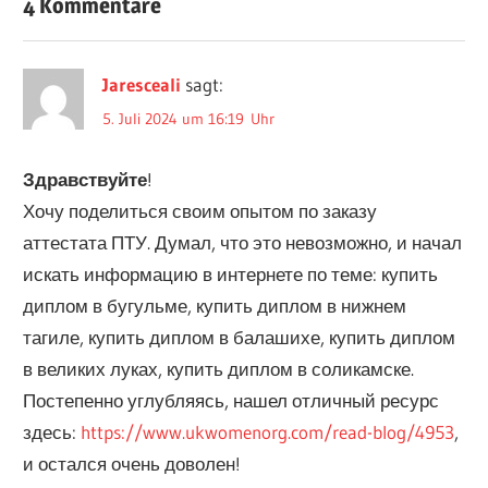
4 Kommentare
Jaresceali
sagt:
5. Juli 2024 um 16:19 Uhr
Здравствуйте
!
Хочу поделиться своим опытом по заказу
аттестата ПТУ. Думал, что это невозможно, и начал
искать информацию в интернете по теме: купить
диплом в бугульме, купить диплом в нижнем
тагиле, купить диплом в балашихе, купить диплом
в великих луках, купить диплом в соликамске.
Постепенно углубляясь, нашел отличный ресурс
здесь:
https://www.ukwomenorg.com/read-blog/4953
,
и остался очень доволен!