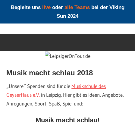
Begleite uns
live
oder
alle Teams
bei der Viking
Sun 2024
Zum
LeipzigerOnT
Inhalt
springen
Musik macht schlau 2018
„Unsere“ Spenden sind für die
Musikschule des
GeyserHaus e.V.
in Leipzig. Hier gibt es Ideen, Angebote,
Anregungen, Sport, Spaß, Spiel und:
Musik macht schlau!