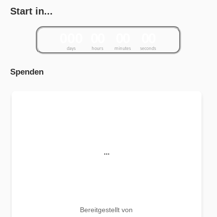
Start in...
0
0
0
0
0
0
0
0
0
days
hours
minutes
seconds
Spenden