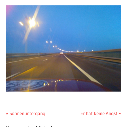
ALLGEMEIN
Beitragsnavigation
Vorheriger
Nächster
Sonnenuntergang
Er hat keine Angst
Beitrag:
Beitrag: