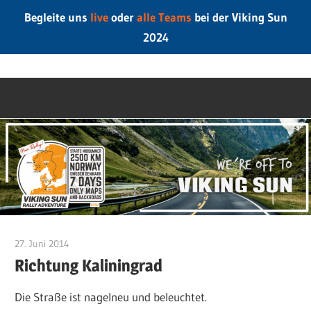
Begleite uns
live
oder
alle Teams
bei der Viking Sun
2024
Zum
LeipzigerOnTo
Inhalt
springen
27. Juni 2014
Phiber
Richtung Kaliningrad
Die Straße ist nagelneu und beleuchtet.