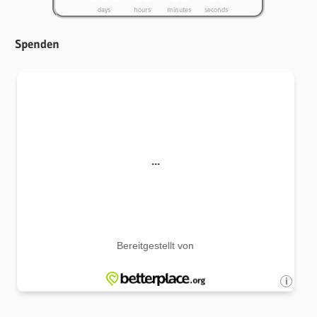
days
hours
minutes
seconds
Spenden